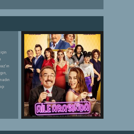
 için
n
maz'ın
ygın,
amadın
pçı