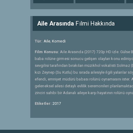
Aile Arasında
Filmi Hakkında
Tür:
Aile
,
Komedi
Film Konusu:
Aile Arasında (2017) 720p HD izle. Gülse Bir
baba rolüne girmesi sonucu gelişen olayları konu ediniyor. 
sevgilisi tarafından bırakılan müzikhol vokalisti Solmaz
kızı Zeynep (Su Kutlu) bu sırada ailesiyle ilgili yalanlar sö
efendi, emniyet müdürü babası rolünü oynamasını ister. Ai
geleneksel ailesi detaylı evlilik seremonileri planlamaktad
zinciri sahibi bir Adanalı aileye karşı hayatının rolünü o
Etiketler:
2017