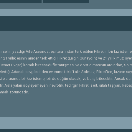
sel'in yazdığı Aile Arasında, eşi tarafından terk edilen Fikret'in bir kız isteme
21 yıllık eşinin aniden terk ettiği Fikret (Engin Günaydın) ve 21 yıllık müzisye
 (Demet Evgar) komik bir tesadüfle tanışması ve dost olmasının ardından, Sol
ylediği Adanalı sevgilisinden evlenme teklifi alır. Solmaz, Fikret'ten, kızının sa
le arasında bir kız isteme, bir de düğün olacak, ve bu iş bitecektir. Ancak d
ır. Asla yalan söyleyemeyen, nevrotik, tedirgin Fikret, sert, silah taşıyan, keba
ynamak zorundadır.