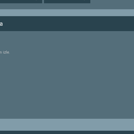
a
 izle.