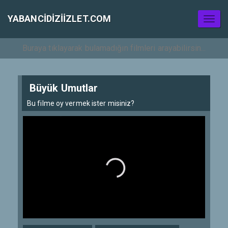
YABANCIDIZIIZLET.COM
Toggl
naviga
Büyük Umutlar
Bu filme oy vermek ister misiniz?