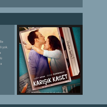
lle
li yok.
a
lü
da