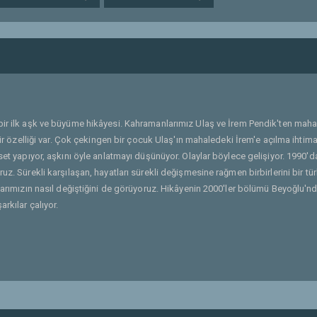
 bir ilk aşk ve büyüme hikâyesi. Kahramanlarımız Ulaş ve İrem Pendik'ten maha
bir özelliği var. Çok çekingen bir çocuk Ulaş'ın mahaledeki İrem'e açılma ihtima
set yapıyor, aşkını öyle anlatmayı düşünüyor. Olaylar böylece gelişiyor. 1990'd
z. Sürekli karşılaşan, hayatları sürekli değişmesine rağmen birbirlerini bir tür
tlarımızın nasıl değiştiğini de görüyoruz. Hikâyenin 2000'ler bölümü Beyoğlu'n
rkılar çalıyor.