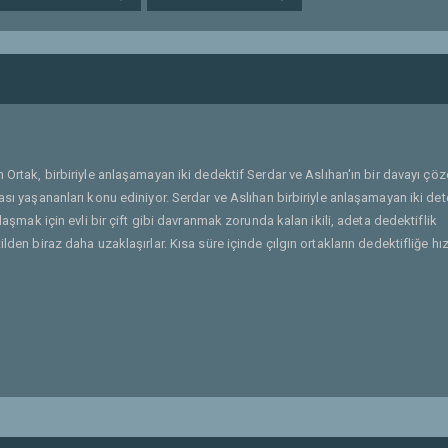
ın Ortak, birbiriyle anlaşamayan iki dedektif Serdar ve Aslıhan'ın bir davayı çö
ası yaşananları konu ediniyor. Serdar ve Aslıhan birbiriyle anlaşamayan iki dete
klaşmak için evli bir çift gibi davranmak zorunda kalan ikili, adeta dedektiflik
lden biraz daha uzaklaşırlar. Kısa süre içinde çılgın ortakların dedektifliğe hı