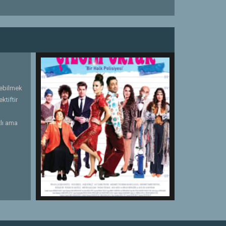
zebilmek
ktiftir
zlı ama