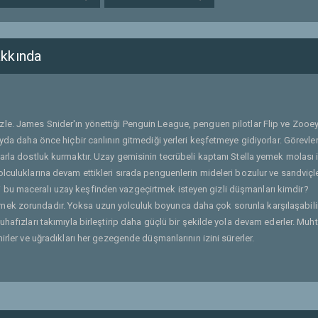
kkında
zle. James Snider'ın yönettiği Penguin League, penguen pilotlar Flip ve Zooey
yda daha önce hiçbir canlının gitmediği yerleri keşfetmeye gidiyorlar. Görevler
arla dostluk kurmaktır. Uzay gemisinin tecrübeli kaptanı Stella yemek molası 
lculuklarına devam ettikleri sırada penguenlerin mideleri bozulur ve sandviçle
nleri bu maceralı uzay keşfinden vazgeçirtmek isteyen gizli düşmanları kimdir?
ek zorundadır. Yoksa uzun yolculuk boyunca daha çok sorunla karşılaşabilir
uhafızları takımıyla birleştirip daha güçlü bir şekilde yola devam ederler. Mu
irler ve uğradıkları her gezegende düşmanlarının izini sürerler.