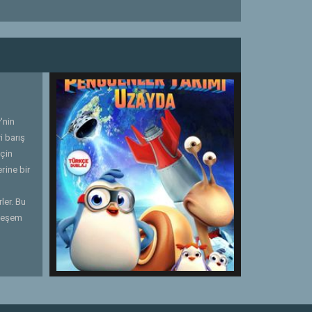
'nin
i barış
için
rine bir
ler. Bu
hteşem