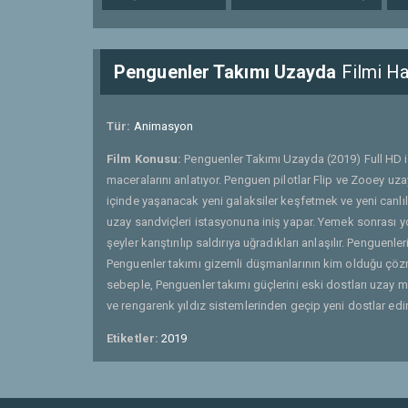
Penguenler Takımı Uzayda
Filmi Ha
Tür:
Animasyon
Film Konusu:
Penguenler Takımı Uzayda (2019) Full HD i
maceralarını anlatıyor. Penguen pilotlar Flip ve Zooey uza
içinde yaşanacak yeni galaksiler keşfetmek ve yeni canlıl
uzay sandviçleri istasyonuna iniş yapar. Yemek sonrası yo
şeyler karıştırılıp saldırıya uğradıkları anlaşılır. Pengue
Penguenler takımı gizemli düşmanlarının kim olduğu çözm
sebeple, Penguenler takımı güçlerini eski dostları uzay m
ve rengarenk yıldız sistemlerinden geçip yeni dostlar edin
Etiketler:
2019