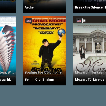
i
Aether
Le Peuple Migrateur, Winged Migration
Bowling For Columbine
Mozart In Turkey
Uygarlık
Benim Cici Silahım
Mozart Türkiye'de