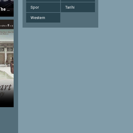
Spor
Tarihi
Break the Silence: The Movie
Western