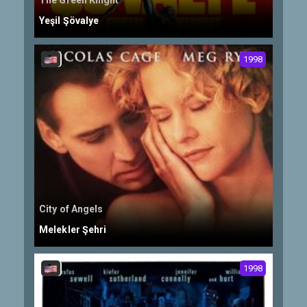
The Green Knight
Yeşil Şövalye
1998
City of Angels
Melekler Şehri
1998