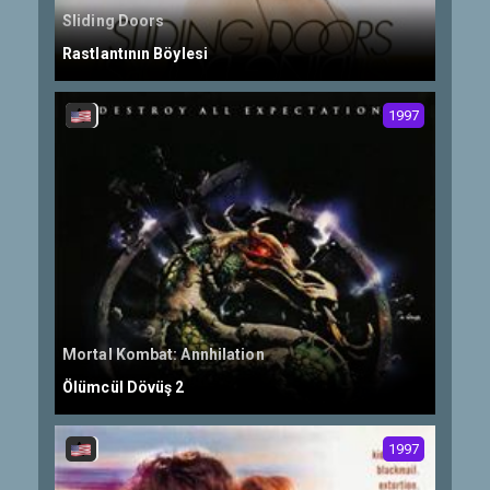
Sliding Doors
Rastlantının Böylesi
1997
Mortal Kombat: Annhilation
Ölümcül Dövüş 2
1997