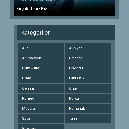
The Little Mermaid
Küçük Deniz Kızı
Kategoriler
Aile
Aksiyon
Animasyon
Belgesel
Bilim-Kurgu
Biyografi
Dram
Fantastik
Gerilim
Gizem
Komedi
Korku
Macera
Romantik
Spor
Tarihi
Western